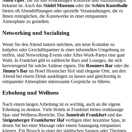
Alten Oper
, die für ihre erstklassigen Konzerte und Aufführungen
bekannt ist. Auch das
Städel Museum
oder die
Schirn Kunsthalle
bieten oft Abendöffnungen oder spezielle Veranstaltungen, die es
Ihnen ermöglichen, die Kunstwerke in einer entspannten
Atmosphäre zu genießen.
Networking und Socializing
Wenn Sie den Abend nutzen möchten, um neue Kontakte zu
knüpfen oder Geschäftspartner in einer informellen Umgebung zu
treffen, sind Networking-Events oder After-Work-Partys eine gute
Wahl. In Frankfurt gibt es zahlreiche Bars und Lounges, die sich
hervorragend für solche Anlässe eignen. Die
Roomers Bar
oder die
Jimmy’s Bar
im Hotel Hessischer Hof sind elegante Orte, um den
Abend bei einem Drink ausklingen zu lassen und gleichzeitig in
entspannter Atmosphäre interessante Gespräche zu führen.
Erholung und Wellness
Nach einem langen Arbeitstag ist es wichtig, auch an die eigene
Erholung zu denken. Viele Hotels in Frankfurt bieten erstklassige
Spa- und Wellness-Bereiche. Das
Jumeirah Frankfurt
und das
Steigenberger Frankfurter Hof
verfügen über luxuriöse Spas, in
denen Sie bei einer Massage oder einem Saunagang entspannen
können. Ein Besuch in einer der städtischen Saunen oder Thermen,