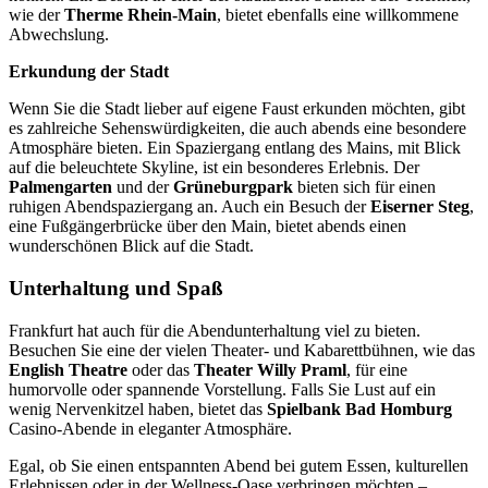
wie der
Therme Rhein-Main
, bietet ebenfalls eine willkommene
Abwechslung.
Erkundung der Stadt
Wenn Sie die Stadt lieber auf eigene Faust erkunden möchten, gibt
es zahlreiche Sehenswürdigkeiten, die auch abends eine besondere
Atmosphäre bieten. Ein Spaziergang entlang des Mains, mit Blick
auf die beleuchtete Skyline, ist ein besonderes Erlebnis. Der
Palmengarten
und der
Grüneburgpark
bieten sich für einen
ruhigen Abendspaziergang an. Auch ein Besuch der
Eiserner Steg
,
eine Fußgängerbrücke über den Main, bietet abends einen
wunderschönen Blick auf die Stadt.
Unterhaltung und Spaß
Frankfurt hat auch für die Abendunterhaltung viel zu bieten.
Besuchen Sie eine der vielen Theater- und Kabarettbühnen, wie das
English Theatre
oder das
Theater Willy Praml
, für eine
humorvolle oder spannende Vorstellung. Falls Sie Lust auf ein
wenig Nervenkitzel haben, bietet das
Spielbank Bad Homburg
Casino-Abende in eleganter Atmosphäre.
Egal, ob Sie einen entspannten Abend bei gutem Essen, kulturellen
Erlebnissen oder in der Wellness-Oase verbringen möchten –