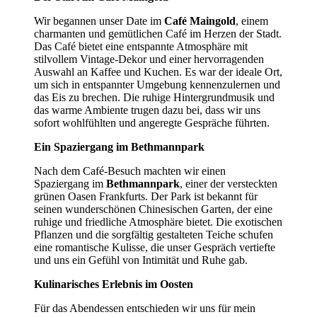
Wir begannen unser Date im
Café Maingold
, einem
charmanten und gemütlichen Café im Herzen der Stadt.
Das Café bietet eine entspannte Atmosphäre mit
stilvollem Vintage-Dekor und einer hervorragenden
Auswahl an Kaffee und Kuchen. Es war der ideale Ort,
um sich in entspannter Umgebung kennenzulernen und
das Eis zu brechen. Die ruhige Hintergrundmusik und
das warme Ambiente trugen dazu bei, dass wir uns
sofort wohlfühlten und angeregte Gespräche führten.
Ein Spaziergang im Bethmannpark
Nach dem Café-Besuch machten wir einen
Spaziergang im
Bethmannpark
, einer der versteckten
grünen Oasen Frankfurts. Der Park ist bekannt für
seinen wunderschönen Chinesischen Garten, der eine
ruhige und friedliche Atmosphäre bietet. Die exotischen
Pflanzen und die sorgfältig gestalteten Teiche schufen
eine romantische Kulisse, die unser Gespräch vertiefte
und uns ein Gefühl von Intimität und Ruhe gab.
Kulinarisches Erlebnis im Oosten
Für das Abendessen entschieden wir uns für mein