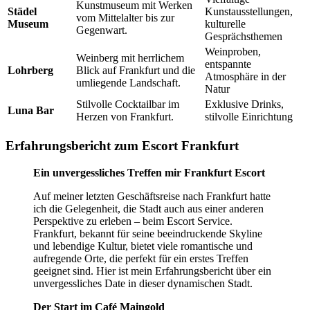
Kunstmuseum mit Werken
Städel
Kunstausstellungen,
vom Mittelalter bis zur
Museum
kulturelle
Gegenwart.
Gesprächsthemen
Weinproben,
Weinberg mit herrlichem
entspannte
Lohrberg
Blick auf Frankfurt und die
Atmosphäre in der
umliegende Landschaft.
Natur
Stilvolle Cocktailbar im
Exklusive Drinks,
Luna Bar
Herzen von Frankfurt.
stilvolle Einrichtung
Erfahrungsbericht zum Escort Frankfurt
Ein unvergessliches Treffen mir Frankfurt Escort
Auf meiner letzten Geschäftsreise nach Frankfurt hatte
ich die Gelegenheit, die Stadt auch aus einer anderen
Perspektive zu erleben – beim Escort Service.
Frankfurt, bekannt für seine beeindruckende Skyline
und lebendige Kultur, bietet viele romantische und
aufregende Orte, die perfekt für ein erstes Treffen
geeignet sind. Hier ist mein Erfahrungsbericht über ein
unvergessliches Date in dieser dynamischen Stadt.
Der Start im Café Maingold