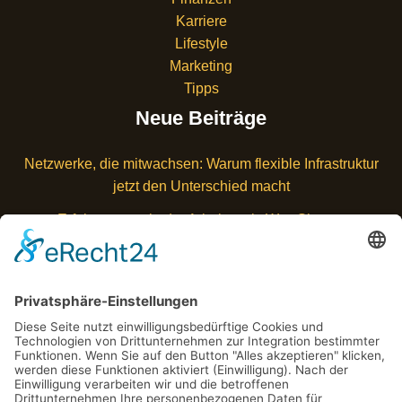
Karriere
Lifestyle
Marketing
Tipps
Neue Beiträge
Netzwerke, die mitwachsen: Warum flexible Infrastruktur
jetzt den Unterschied macht
Erfolgsmuster in der Arbeitswelt: Was Sie von
Querdenkern lernen können
Kundenbindung durch Storytelling – Warum Fakten
allein nicht mehr reichen
Die Psychologie hinter Kaufentscheidungen: Was
wirklich bewegt und motiviert
Wieso bewusste Entscheidungen bares Geld bringen