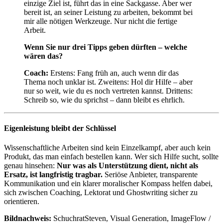
einzige Ziel ist, führt das in eine Sackgasse. Aber wer
bereit ist, an seiner Leistung zu arbeiten, bekommt bei
mir alle nötigen Werkzeuge. Nur nicht die fertige
Arbeit.
Wenn Sie nur drei Tipps geben dürften – welche
wären das?
Coach:
Erstens: Fang früh an, auch wenn dir das
Thema noch unklar ist. Zweitens: Hol dir Hilfe – aber
nur so weit, wie du es noch vertreten kannst. Drittens:
Schreib so, wie du sprichst – dann bleibt es ehrlich.
Eigenleistung bleibt der Schlüssel
Wissenschaftliche Arbeiten sind kein Einzelkampf, aber auch kein
Produkt, das man einfach bestellen kann. Wer sich Hilfe sucht, sollte
genau hinsehen:
Nur was als Unterstützung dient, nicht als
Ersatz, ist langfristig tragbar.
Seriöse Anbieter, transparente
Kommunikation und ein klarer moralischer Kompass helfen dabei,
sich zwischen Coaching, Lektorat und Ghostwriting sicher zu
orientieren.
Bildnachweis:
SchuchratSteven, Visual Generation, ImageFlow /