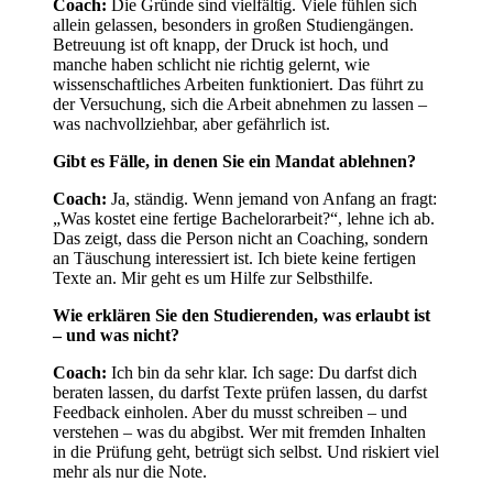
Coach:
Die Gründe sind vielfältig. Viele fühlen sich
allein gelassen, besonders in großen Studiengängen.
Betreuung ist oft knapp, der Druck ist hoch, und
manche haben schlicht nie richtig gelernt, wie
wissenschaftliches Arbeiten funktioniert. Das führt zu
der Versuchung, sich die Arbeit abnehmen zu lassen –
was nachvollziehbar, aber gefährlich ist.
Gibt es Fälle, in denen Sie ein Mandat ablehnen?
Coach:
Ja, ständig. Wenn jemand von Anfang an fragt:
„Was kostet eine fertige Bachelorarbeit?“, lehne ich ab.
Das zeigt, dass die Person nicht an Coaching, sondern
an Täuschung interessiert ist. Ich biete keine fertigen
Texte an. Mir geht es um Hilfe zur Selbsthilfe.
Wie erklären Sie den Studierenden, was erlaubt ist
– und was nicht?
Coach:
Ich bin da sehr klar. Ich sage: Du darfst dich
beraten lassen, du darfst Texte prüfen lassen, du darfst
Feedback einholen. Aber du musst schreiben – und
verstehen – was du abgibst. Wer mit fremden Inhalten
in die Prüfung geht, betrügt sich selbst. Und riskiert viel
mehr als nur die Note.