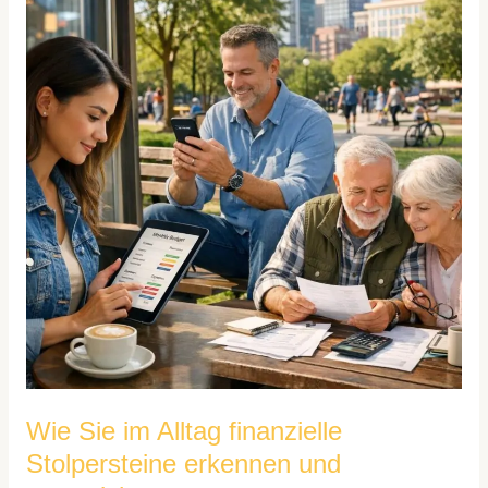
im
Alltag
finanzielle
Stolpersteine
erkennen
und
ausweichen
Wie Sie im Alltag finanzielle
Stolpersteine erkennen und