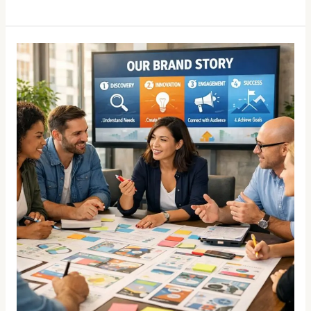
Kundenbindung
durch
Storytelling
–
Warum
Fakten
allein
nicht
mehr
reichen