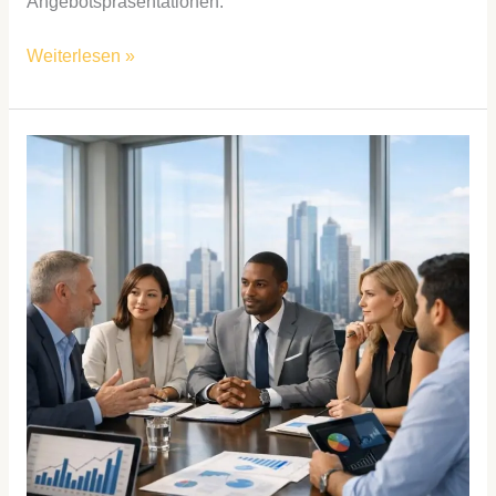
Angebotspräsentationen.
Weiterlesen »
Wieso
bewusste
Entscheidungen
bares
Geld
bringen