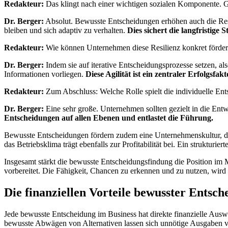
Redakteur:
Das klingt nach einer wichtigen sozialen Komponente. Gi
Dr. Berger:
Absolut. Bewusste Entscheidungen erhöhen auch die Resil
bleiben und sich adaptiv zu verhalten.
Dies sichert die langfristige St
Redakteur:
Wie können Unternehmen diese Resilienz konkret förde
Dr. Berger:
Indem sie auf iterative Entscheidungsprozesse setzen, a
Informationen vorliegen.
Diese Agilität ist ein zentraler Erfolgsfakt
Redakteur:
Zum Abschluss: Welche Rolle spielt die individuelle Ents
Dr. Berger:
Eine sehr große. Unternehmen sollten gezielt in die En
Entscheidungen auf allen Ebenen und entlastet die Führung.
Bewusste Entscheidungen fördern zudem eine Unternehmenskultur, die a
das Betriebsklima trägt ebenfalls zur Profitabilität bei. Ein strukturi
Insgesamt stärkt die bewusste Entscheidungsfindung die Position im M
vorbereitet. Die Fähigkeit, Chancen zu erkennen und zu nutzen, wird 
Die finanziellen Vorteile bewusster Entsc
Jede bewusste Entscheidung im Business hat direkte finanzielle Ausw
bewusste Abwägen von Alternativen lassen sich unnötige Ausgaben ve