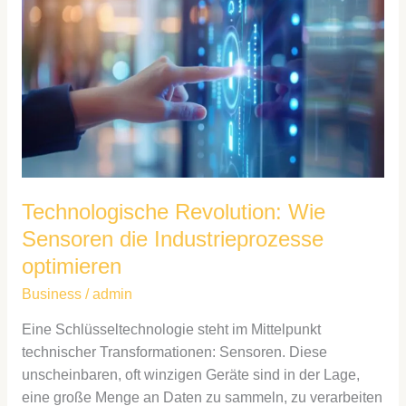
Revolution:
Wie
Sensoren
die
Industrieprozesse
optimieren
Technologische Revolution: Wie
Sensoren die Industrieprozesse
optimieren
Business
/
admin
Eine Schlüsseltechnologie steht im Mittelpunkt
technischer Transformationen: Sensoren. Diese
unscheinbaren, oft winzigen Geräte sind in der Lage,
eine große Menge an Daten zu sammeln, zu verarbeiten