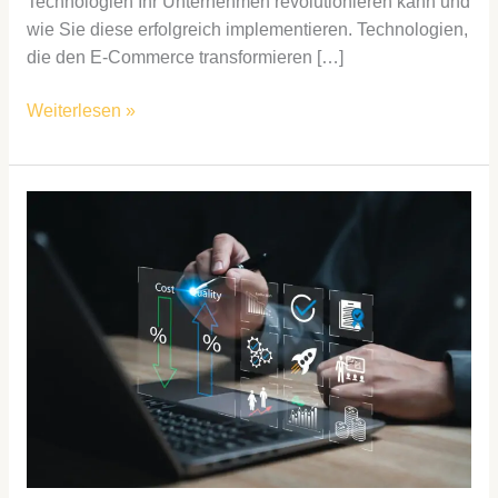
Technologien Ihr Unternehmen revolutionieren kann und
wie Sie diese erfolgreich implementieren. Technologien,
die den E-Commerce transformieren […]
Weiterlesen »
Kostenmanagement
in
der
Industrie