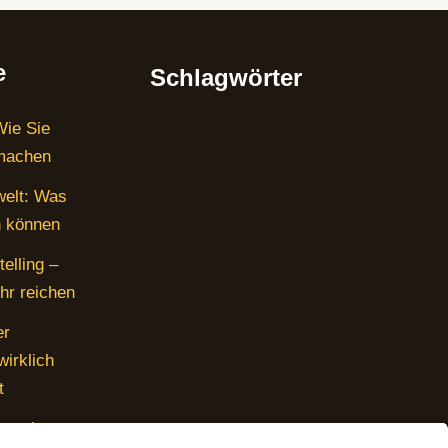
e
Schlagwörter
Wie Sie
 machen
welt: Was
n können
elling –
hr reichen
er
irklich
t
gen bares